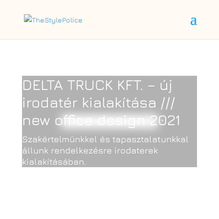
DELTA TRUCK KFT. – új
irodatér kialakítása ///
new office design 2021
Szakértelmünkkel és tapasztalatunkkal
állunk rendelkezésre irodaterek
kialakításában.