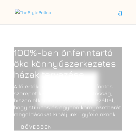
1OO%-ban önfenntartó
öko könnyűszerkezetes
házak tervezése
A fő értékeink között kiemelten fontos
szerepet kap a környezettudatosság,
hiszen elkötelezettek vagyunk azáltal,
hogy stílusos és egyben környezetbarát
megoldásokat kínáljunk ügyfeleinknek.
→
BŐVEBBEN