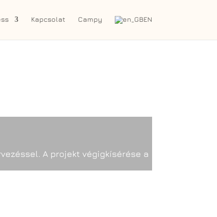
ess
Kapcsolat
Campy
EN
rvezéssel. A projekt végigkísérése a