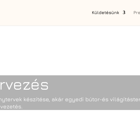
Küldetésünk
Pr
ervezés
ytervek készítése, akár egyedi bútor-és világításte
vezetés.