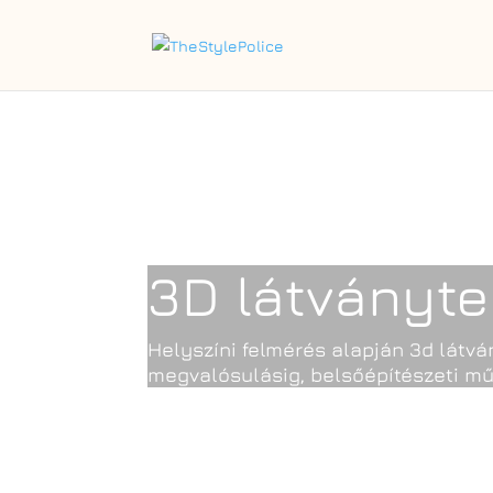
3D látványt
Helyszíni felmérés alapján 3d látván
megvalósulásig, belsőépítészeti mű